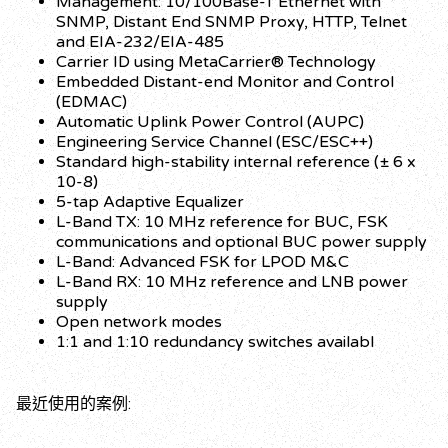
Management: 10/100Base-T Ethernet with
SNMP, Distant End SNMP Proxy, HTTP, Telnet
and EIA-232/EIA-485
Carrier ID using MetaCarrier® Technology
Embedded Distant-end Monitor and Control
(EDMAC)
Automatic Uplink Power Control (AUPC)
Engineering Service Channel (ESC/ESC++)
Standard high-stability internal reference (± 6 x
10-8)
5-tap Adaptive Equalizer
L-Band TX: 10 MHz reference for BUC, FSK
communications and optional BUC power supply
L-Band: Advanced FSK for LPOD M&C
L-Band RX: 10 MHz reference and LNB power
supply
Open network modes
1:1 and 1:10 redundancy switches availabl
最近使用的案例: