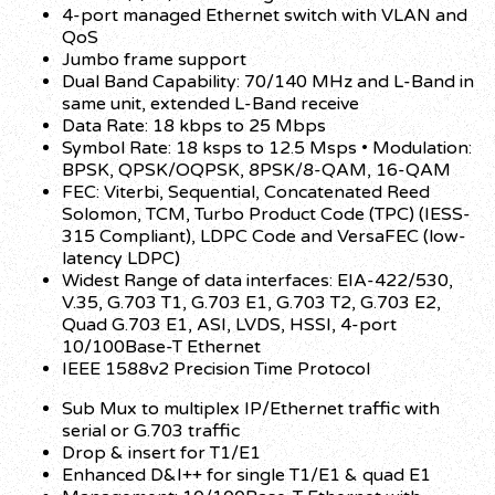
4-port managed Ethernet switch with VLAN and
QoS
Jumbo frame support
Dual Band Capability: 70/140 MHz and L-Band in
same unit, extended L-Band receive
Data Rate: 18 kbps to 25 Mbps
Symbol Rate: 18 ksps to 12.5 Msps • Modulation:
BPSK, QPSK/OQPSK, 8PSK/8-QAM, 16-QAM
FEC: Viterbi, Sequential, Concatenated Reed
Solomon, TCM, Turbo Product Code (TPC) (IESS-
315 Compliant), LDPC Code and VersaFEC (low-
latency LDPC)
Widest Range of data interfaces: EIA-422/530,
V.35, G.703 T1, G.703 E1, G.703 T2, G.703 E2,
Quad G.703 E1, ASI, LVDS, HSSI, 4-port
10/100Base-T Ethernet
IEEE 1588v2 Precision Time Protocol
Sub Mux to multiplex IP/Ethernet traffic with
serial or G.703 traffic
Drop & insert for T1/E1
Enhanced D&I++ for single T1/E1 & quad E1