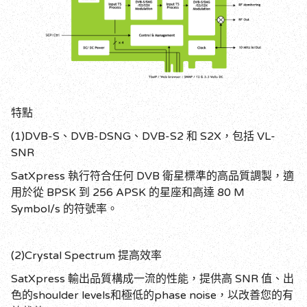
特點
(1)DVB-S
、
DVB-DSNG
、
DVB-S2
和
S2X
，包括
VL-
SNR
SatXpress
執行符合任何
DVB
衛星標準的高品質調製，適
用於從
BPSK
到
256 APSK
的星座和高達
80 M
Symbol/s
的符號率。
(2)Crystal Spectrum
提高效率
SatXpress
輸出品質構成一流的性能，提供高
SNR
值、出
色的
shoulder levels
和極低的
phase noise
，以改善您的有