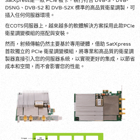
SatXpress
是一款
PCIe
板卡，執行符合
DVB-S
、
DVB-
DSNG
、
DVB-S2
和
DVB-S2X
標準的高品質衛星調製，可
插入任何伺服器環境。
在
COTS
伺服器上，越來越多的軟體解決方案採用此款
PCIe
衛星調變模組的搭配與安裝。
然而，射頻傳輸仍然主要基於專用硬體，借助
SatXpress
首款獨立的
PCIe
衛星調變模組，將專業和高品質的衛星調
製器直接引入您的伺服器系統，以實現更好的集成，以節省
成本和空間，而不會影響您的性能。