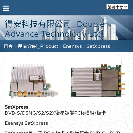
得安科技有限公司_Double
Advance Technology Ltd.
首頁
產品介紹_Product
Enensys
SatXpress
SatXpress
DVB-S/DSNG/S2/S2X衛星調變PCIe模組/板卡
Eeensys SatXpress