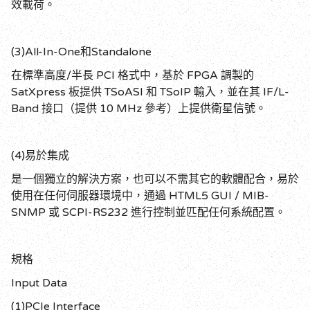
效載荷。
(3)All-In-One
和
Standalone
在標準高度
/
半長
PCI
格式中，基於
FPGA
調製的
SatXpress
板提供
TSoASI
和
TSoIP
輸入，並在其
IF/L-
Band
接口（提供
10 MHz
參考）上提供衛星信號。
(4)
易於集成
是一個獨立的解決方案，也可以不需其它的軟體配合，易於
使用在任何伺服器環境中，通過
HTML5 GUI / MIB-
SNMP
或
SCPI-RS232
進行控制並匹配任何系統配置。
規格
Input Data
(1)PCIe Interface