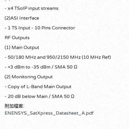
- x4 TSoIP input streams
(2)ASI Interface
- 1 TS Input - 10 Pins Connector
RF Outputs
(1) Main Output
- 50/180 MHz and 950/2150 MHz (10 MHz Ref)
- +3 dBm to -35 dBm / SMA 50 Ω
(2) Monitoring Output
- Copy of L-Band Main Output
- 20 dB below Main / SMA 50 Ω
附加檔案:
ENENSYS_SatXpress_Datasheet_A.pdf