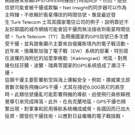
GPS/GNSS
網路通常依賴
時鐘進行時間同步。然而，這些
Net Insight
信號可能會被干擾或欺騙。
的同步器可以作為
主時鐘，不依賴於衛星傳送的時間信號。像是最近發
Turk Telecom
生
土耳其國家電信公司的例子，說明靠近不
友好鄰國的城市網絡可能會因干擾而無法接收到衛星時間信
Turk Telecom（TT）及周邊國家的GPS信號已多次遭
號。
受干擾，並有跡象顯示主要來自俄羅斯境內的電子戰活動。
近年來，俄羅斯加強了電子戰（EW）系統的部署，特別是
在波羅的海附近的加里寧格勒（Kaliningrad）地區，對周
邊包括芬蘭、波蘭、瑞典等國家的GPS系統造成了廣泛干
擾
。
這類干擾主要影響航空與海上運輸安全。例如，挪威東北部
曾數次報告飛機GPS干擾，尤其在接近6,000英尺的高空
時。此類信號擾亂可能影響飛機的導航，迫使飛行員依賴視
覺導引來完成降落。此外，在烏克蘭地區，GPS干擾也頻
繁出現，對軍事和民用導航系統構成威脅。各國因而已加大
投資，開發抗干擾技術，以應對日益複雜的電子戰挑戰
。