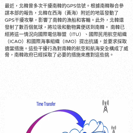
GPS
最近，北韓曾多次干擾南韓的
信號
。根據南韓聯合參
謀本部的報告，北韓在西海（黃海）附近的地區發動了
GPS
干擾攻擊，影響了南韓的漁船和客輪
。此外，北韓還
發射了數百個氣球，將垃圾和動物糞便送到南韓
。
南韓已
ITU
經將這一情況向國際電信聯盟（
）、國際民用航空組織
ICAO
IMO
（
）和國際海事組織（
）提出抗議，並要求採取
適當措施
。
這些干擾行為對南韓的航空和航海安全構成了威
脅，南韓政府已經採取了必要的措施來應對這些挑
。