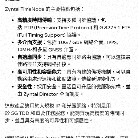
Zyntai TimeNode
的主要特點包括：
高精度時間傳輸
：支持多種同步協議，包
括
PTP (Precision Time Protocol)
G.8275.1 FTS
和
(Full Timing Support)
協議
。
10G / GbE
多介面支援
：包括
網絡介面, 1PPS,
10MHz和多星
GNSS
介面
。
自適應同步
：具有自適應同步路由協議，可以選擇最
佳路徑並支持網格拓撲
。
高可用性和容錯能力
：具有內建的備援機制，可以自
動路由處理連接和節點故障，傳輸延遲變化等
。
安全性
：採用安全、靈活且可升級的微服務架構，並
由
Zyntai Director
全面調度
。
IP
這款產品適用於大規模
和光纖網絡，特別是用
5G TDD
於
和重要任務服務，能夠實現高精度的時間同
步，並且具有高度的可靠性和可擴展性
。