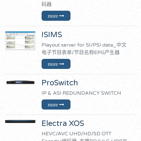
码器
ISIMS
Playout server for SI/PSI data_中文
电子节目表单/节目名称EPG产生器
ProSwitch
IP & ASI REDUNDANCY SWITCH
Electra XOS
HEVC/AVC UHD/HD/SD OTT