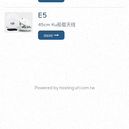
E5
45cm Ku船载天线
Powered by hosting.url.com.tw