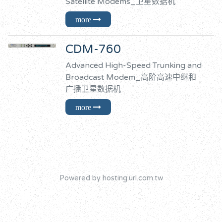
Satellite Modems_卫星数据机
CDM-760
Advanced High-Speed Trunking and
Broadcast Modem_高阶高速中继和
广播卫星数据机
Powered by hosting.url.com.tw